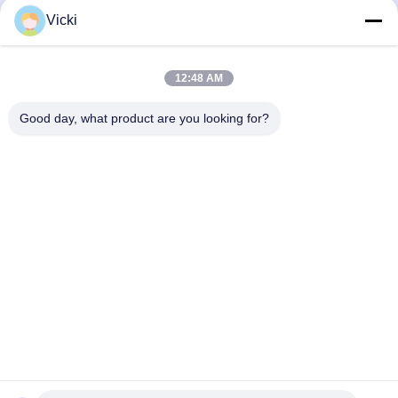
Vicki
12:48 AM
Good day, what product are you looking for?
NOUS CONTACTER
4 Bâtiment, Parc industriel de Xusheng Ronghegu, Phase II
de Taohuayuan, N°9 Route Furong, Ville de Songgang,
District de Bao'an, Shenzhen, Chine
86-0755-29759643
richstar_28@richstar-cn.com
© 2026 RICHSTAR (SHENZHEN) LIMITED. ALL RIGHTS RESERVED.