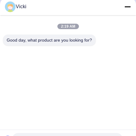
Vicki
2:19 AM
Good day, what product are you looking for?
NOUS CONTACTER
4 Bâtiment, Parc industriel de Xusheng Ronghegu, Phase II
de Taohuayuan, N°9 Route Furong, Ville de Songgang,
District de Bao'an, Shenzhen, Chine
86-0755-29759643
richstar_28@richstar-cn.com
© 2026 RICHSTAR (SHENZHEN) LIMITED. ALL RIGHTS RESERVED.