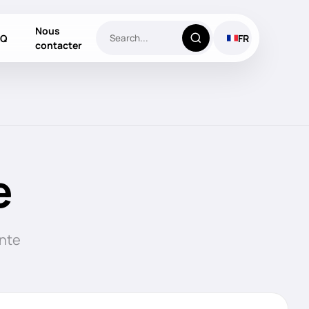
Nous
AQ
FR
contacter
e
inte