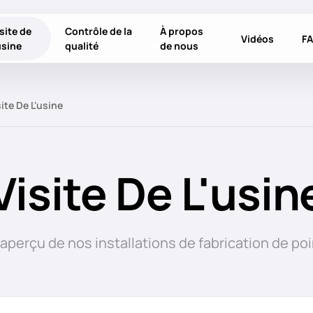
site de
Contrôle de la
À propos
Vidéos
F
usine
qualité
de nous
te De L'usine
Visite De L'usin
aperçu de nos installations de fabrication de po