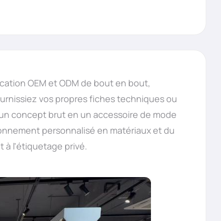
rication OEM et ODM de bout en bout,
urnissiez vos propres fiches techniques ou
 un concept brut en un accessoire de mode
visionnement personnalisé en matériaux et du
 à l'étiquetage privé.