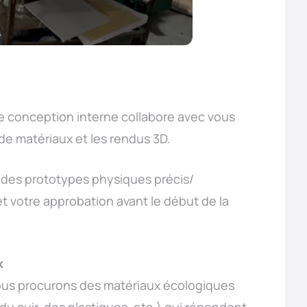
e conception interne collabore avec vous
de matériaux et les rendus 3D.
 des prototypes physiques précis/
t votre approbation avant le début de la
x
ous procurons des matériaux écologiques
du cuir, des plastiques, etc.) qui répondent