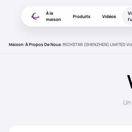
À la
Vi
Produits
Vidéos
maison
l'
Maison
/
À Propos De Nous
/
RICHSTAR (SHENZHEN) LIMITED Visi
Un 