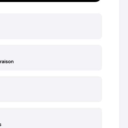
raison
s