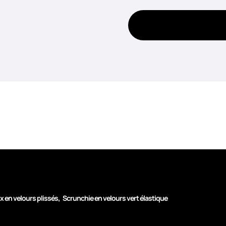
,
 en velours plissés
Scrunchie en velours vert élastique