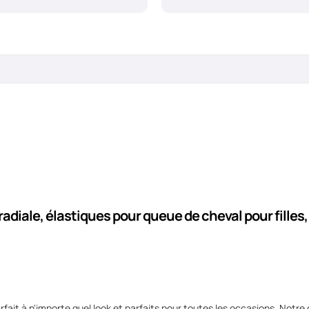
adiale, élastiques pour queue de cheval pour fille
rfait à n'importe quel look et parfaits pour toutes les occasions. Not