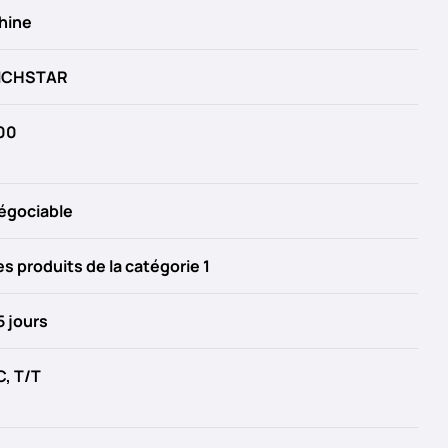
hine
ICHSTAR
00
égociable
es produits de la catégorie 1
5 jours
C, T/T