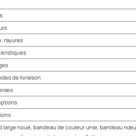
s
urs
e, rayures
téristiques
ges
des de livraison
verses
eptions
ions
 large noué, bandeau de couleur unie, bandeau nœud 