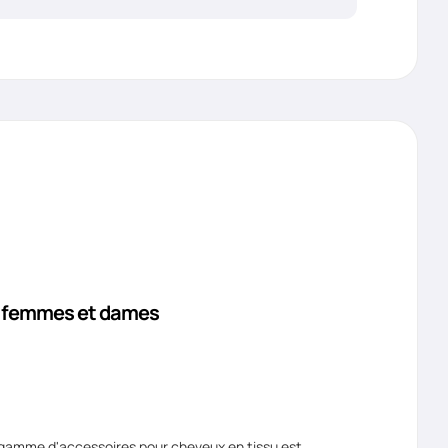
s, femmes et dames
re gamme d'accessoires pour cheveux en tissu est