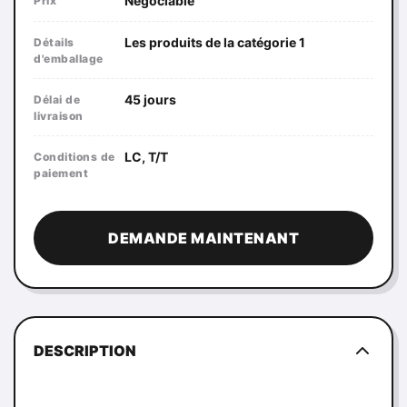
Négociable
Prix
Les produits de la catégorie 1
Détails
d'emballage
45 jours
Délai de
livraison
LC, T/T
Conditions de
paiement
DEMANDE MAINTENANT
DESCRIPTION