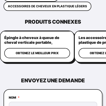
ACCESSOIRES DE CHEVEUX EN PLASTIQUE LÉGERS
PRODUITS CONNEXES
Épingle à cheveux à queue de
Les accessoir
cheval verticale portable,
plastique de p
poignées de cheveux polyvalentes
épingles pour 
pour femmes
queue de chev
OBTENEZ LE MEILLEUR PRIX
OBTENEZ L
ENVOYEZ UNE DEMANDE
NOM
*