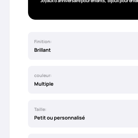
,
Joyaux d'anniversaire pour enfants
bijoux pour enfa
Finition:
Brillant
couleur:
Multiple
Taille:
Petit ou personnalisé