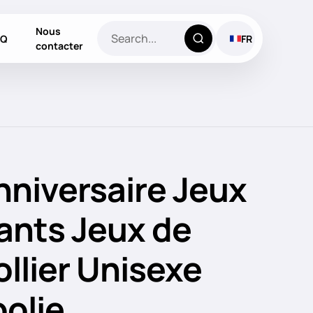
Nous
AQ
FR
contacter
nniversaire Jeux
ants Jeux de
ollier Unisexe
polie