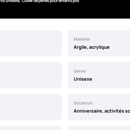
,
nts unisexe
Collier de perles pour enfants poli
Matériel:
Argile, acrylique
Genre:
Unisexe
Occasion:
Anniversaire, activités s