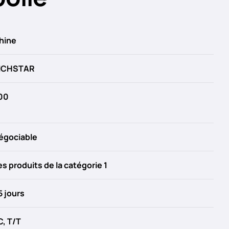
hine
ICHSTAR
00
égociable
es produits de la catégorie 1
5 jours
C, T/T