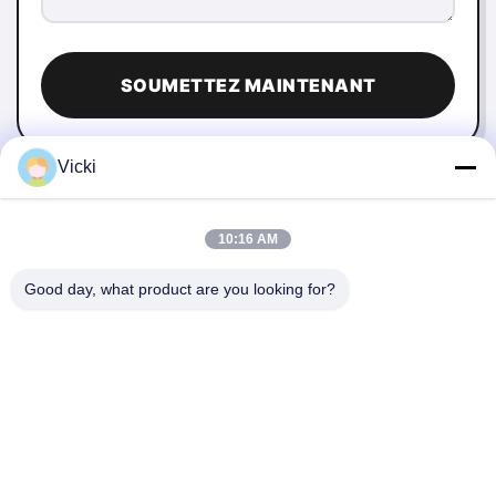
SOUMETTEZ MAINTENANT
Vicki
10:16 AM
Good day, what product are you looking for?
NOUS CONTACTER
4 Bâtiment, Parc industriel de Xusheng Ronghegu, Phase II
de Taohuayuan, N°9 Route Furong, Ville de Songgang,
District de Bao'an, Shenzhen, Chine