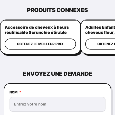
PRODUITS CONNEXES
Accessoire de cheveux à fleurs
Adultes Enfant
réutilisable Scrunchie étirable
cheveux fleur,
pratique
élastique ban
OBTENEZ LE MEILLEUR PRIX
OBTENEZ L
ENVOYEZ UNE DEMANDE
NOM
*