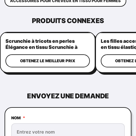
ACCESSOIRES POUR CHEVEUX EN TISSU POUR FEMMES
PRODUITS CONNEXES
Scrunchie à tricots en perles
Les filles acc
Élégance en tissu Scrunchie à
en tissu élast
cheveux pour femmes
perles
OBTENEZ LE MEILLEUR PRIX
OBTENEZ L
ENVOYEZ UNE DEMANDE
NOM
*