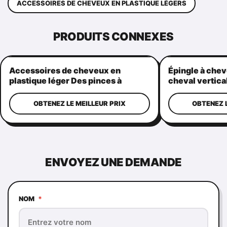
ACCESSOIRES DE CHEVEUX EN PLASTIQUE LÉGERS
PRODUITS CONNEXES
Accessoires de cheveux en
Épingle à chev
plastique léger Des pinces à
cheval vertica
griffes Pratique forme de
poignées de c
couronne
pour femmes
OBTENEZ LE MEILLEUR PRIX
OBTENEZ L
ENVOYEZ UNE DEMANDE
NOM
*