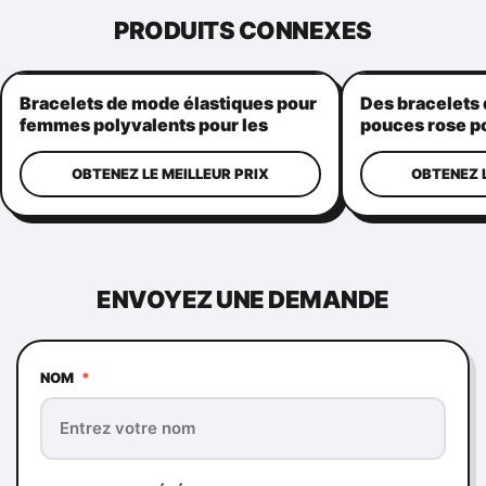
PRODUITS CONNEXES
Bracelets de mode élastiques pour
Des bracelets
femmes polyvalents pour les
pouces rose po
activités de plein air
cordes pratique
OBTENEZ LE MEILLEUR PRIX
OBTENEZ L
ENVOYEZ UNE DEMANDE
NOM
*