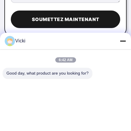
SOUMETTEZ MAINTENANT
Vicki
6:42 AM
Good day, what product are you looking for?
NOUS CONTACTER
4 Bâtiment, Parc industriel de Xusheng Ronghegu, Phase II
de Taohuayuan, N°9 Route Furong, Ville de Songgang,
District de Bao'an, Shenzhen, Chine
86-0755-29759643