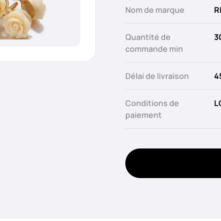
Nom de marque
R
Quantité de
3
commande min
Délai de livraison
4
Conditions de
L
paiement