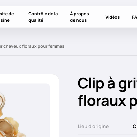
site de
Contrôle de la
À propos
Vidéos
F
usine
qualité
de nous
our cheveux floraux pour femmes
Clip à g
floraux
Lieu d'origine
C