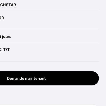
ICHSTAR
00
5 jours
C, T/T
Demande maintenant