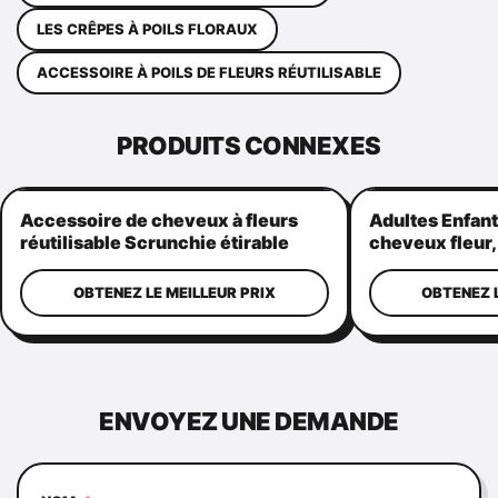
LES CRÊPES À POILS FLORAUX
ACCESSOIRE À POILS DE FLEURS RÉUTILISABLE
PRODUITS CONNEXES
Accessoire de cheveux à fleurs
Adultes Enfant
réutilisable Scrunchie étirable
cheveux fleur,
pratique
élastique ban
OBTENEZ LE MEILLEUR PRIX
OBTENEZ L
ENVOYEZ UNE DEMANDE