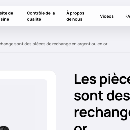
site de
Contrôle de la
À propos
Vidéos
F
usine
qualité
de nous
change sont des pièces de rechange en argent ou en or
Les pièc
sont des
rechange
or