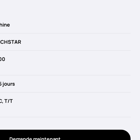
hine
ICHSTAR
00
5 jours
C, T/T
Demande maintenant