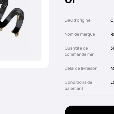
Lieu d'origine
C
Nom de marque
R
Quantité de
3
commande min
Délai de livraison
4
Conditions de
L
paiement