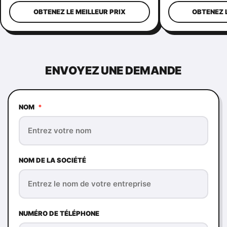
couronne
pour femmes
OBTENEZ LE MEILLEUR PRIX
OBTENEZ L
ENVOYEZ UNE DEMANDE
NOM
*
NOM DE LA SOCIÉTÉ
NUMÉRO DE TÉLÉPHONE