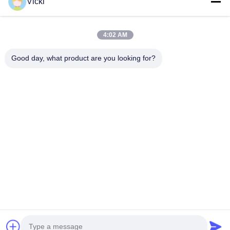
Vicki
4:02 AM
Good day, what product are you looking for?
NOUS CONTACTER
4 Bâtiment, Parc industriel de Xusheng Ronghegu, Phase II
de Taohuayuan, N°9 Route Furong, Ville de Songgang,
District de Bao'an, Shenzhen, Chine
86-0755-29759643
richstar_28@richstar-cn.com
© 2026 RICHSTAR (SHENZHEN) LIMITED. ALL RIGHTS RESERVED.