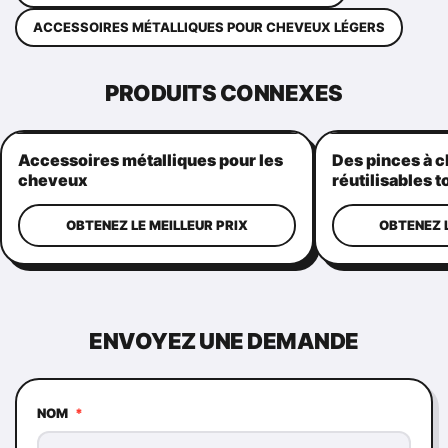
ACCESSOIRES MÉTALLIQUES POUR CHEVEUX LÉGERS
PRODUITS CONNEXES
Accessoires métalliques pour les
Des pinces à 
cheveux
réutilisables t
pinces à mâch
multifonctionn
OBTENEZ LE MEILLEUR PRIX
OBTENEZ L
ENVOYEZ UNE DEMANDE
NOM
*