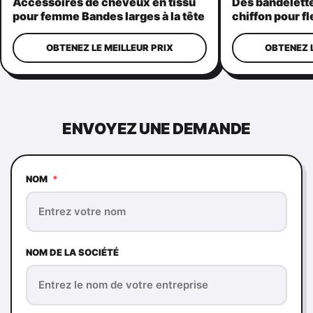
Accessoires de cheveux en tissu
Des bandelett
pour femme Bandes larges à la tête
chiffon pour fl
crêpes légère
coton.
OBTENEZ LE MEILLEUR PRIX
OBTENEZ L
ENVOYEZ UNE DEMANDE
NOM
*
NOM DE LA SOCIÉTÉ