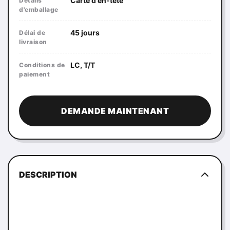
Carte d'en-tête
Détails
d'emballage
45 jours
Délai de
livraison
LC, T/T
Conditions de
paiement
DEMANDE MAINTENANT
DESCRIPTION