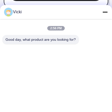
Vicki
2:56 PM
Good day, what product are you looking for?
NOUS CONTACTER
4 Bâtiment, Parc industriel de Xusheng Ronghegu, Phase II
de Taohuayuan, N°9 Route Furong, Ville de Songgang,
District de Bao'an, Shenzhen, Chine
86-0755-29759643
richstar_28@richstar-cn.com