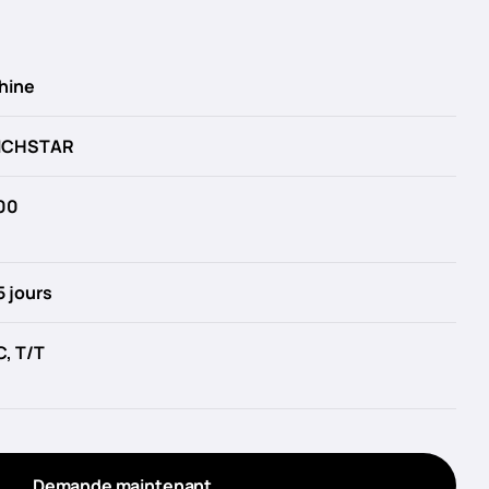
hine
ICHSTAR
00
5 jours
C, T/T
Demande maintenant