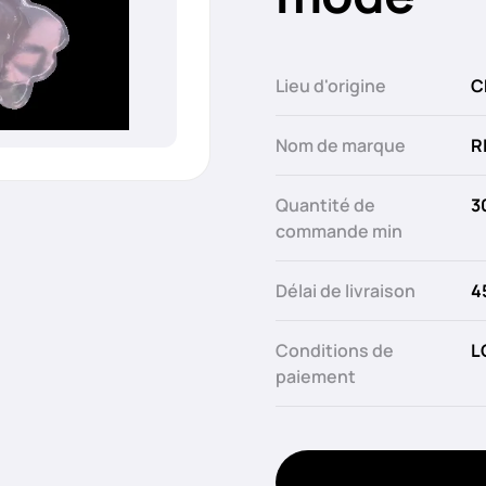
Lieu d'origine
C
Nom de marque
R
Quantité de
3
commande min
Délai de livraison
4
Conditions de
L
paiement