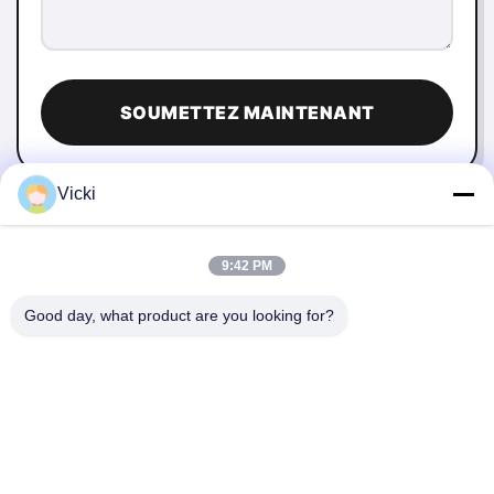
SOUMETTEZ MAINTENANT
Vicki
9:42 PM
Good day, what product are you looking for?
NOUS CONTACTER
4 Bâtiment, Parc industriel de Xusheng Ronghegu, Phase II
de Taohuayuan, N°9 Route Furong, Ville de Songgang,
District de Bao'an, Shenzhen, Chine