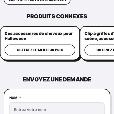
PRODUITS CONNEXES
Des accessoires de cheveux pour
Clip à griffes 
Halloween
scène, access
réutilisable
OBTENEZ LE MEILLEUR PRIX
OBTENEZ L
ENVOYEZ UNE DEMANDE
NOM
*