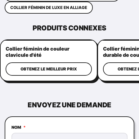
COLLIER FÉMININ DE LUXE EN ALLIAGE
PRODUITS CONNEXES
Collier féminin de couleur
Collier fémini
clavicule d'été
durable de cou
OBTENEZ LE MEILLEUR PRIX
OBTENEZ L
ENVOYEZ UNE DEMANDE
NOM
*