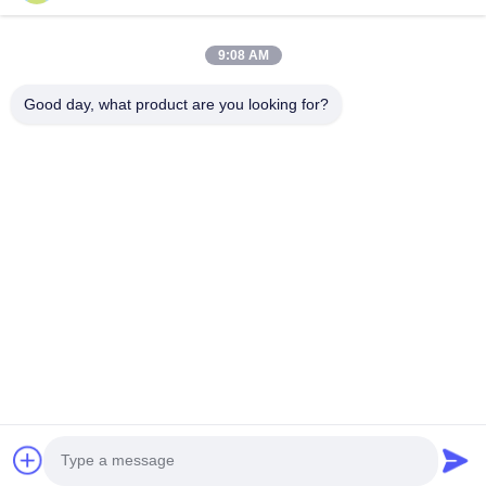
9:08 AM
Good day, what product are you looking for?
NOUS CONTACTER
4 Bâtiment, Parc industriel de Xusheng Ronghegu, Phase II
de Taohuayuan, N°9 Route Furong, Ville de Songgang,
District de Bao'an, Shenzhen, Chine
86-0755-29759643
richstar_28@richstar-cn.com
© 2026 RICHSTAR (SHENZHEN) LIMITED. ALL RIGHTS RESERVED.