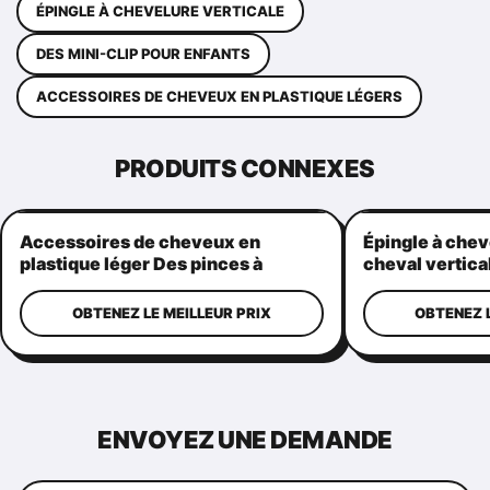
ÉPINGLE À CHEVELURE VERTICALE
DES MINI-CLIP POUR ENFANTS
ACCESSOIRES DE CHEVEUX EN PLASTIQUE LÉGERS
PRODUITS CONNEXES
Accessoires de cheveux en
Épingle à chev
plastique léger Des pinces à
cheval vertica
griffes Pratique forme de
poignées de c
couronne
pour femmes
OBTENEZ LE MEILLEUR PRIX
OBTENEZ L
ENVOYEZ UNE DEMANDE