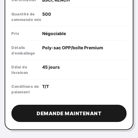
500
Quantité de
commande min
Négociable
Prix
Poly-sac OPP/boîte Premium
Détails
d'emballage
45 jours
Délai de
livraison
T/T
Conditions de
paiement
DEMANDE MAINTENANT