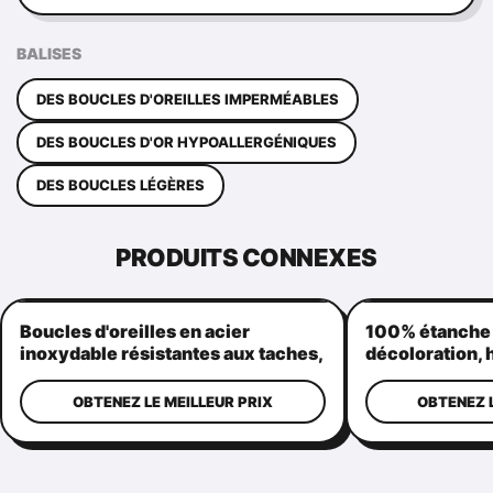
BALISES
DES BOUCLES D'OREILLES IMPERMÉABLES
DES BOUCLES D'OR HYPOALLERGÉNIQUES
DES BOUCLES LÉGÈRES
PRODUITS CONNEXES
Boucles d'oreilles en acier
100% étanche à
inoxydable résistantes aux taches,
décoloration, 
hypoallergéniques et
18K, double co
imperméables aux taches pour
chaîne de serp
OBTENEZ LE MEILLEUR PRIX
OBTENEZ L
femmes