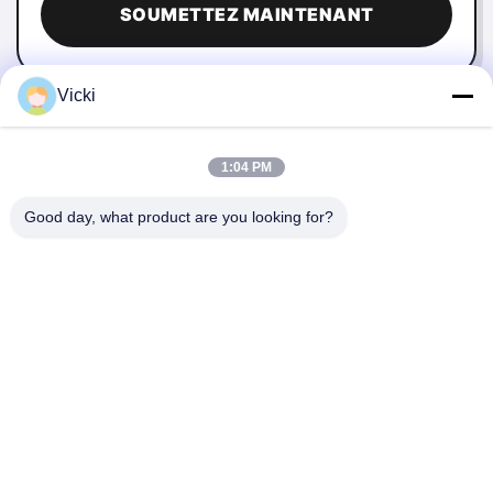
SOUMETTEZ MAINTENANT
Vicki
1:04 PM
Good day, what product are you looking for?
NOUS CONTACTER
4 Bâtiment, Parc industriel de Xusheng Ronghegu, Phase II
de Taohuayuan, N°9 Route Furong, Ville de Songgang,
District de Bao'an, Shenzhen, Chine
86-0755-29759643
richstar_28@richstar-cn.com