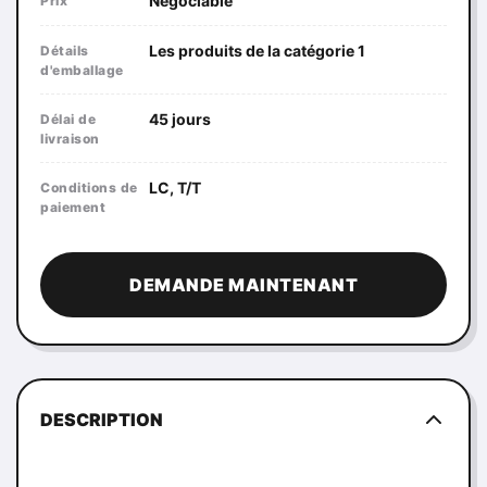
Négociable
Prix
Les produits de la catégorie 1
Détails
d'emballage
45 jours
Délai de
livraison
LC, T/T
Conditions de
paiement
DEMANDE MAINTENANT
DESCRIPTION