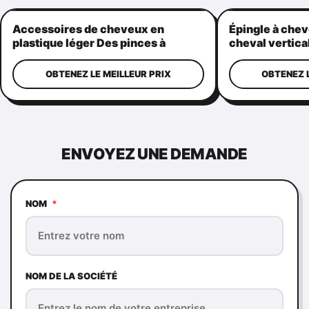
Accessoires de cheveux en
Épingle à chev
plastique léger Des pinces à
cheval vertica
griffes Pratique forme de
poignées de c
couronne
pour femmes
OBTENEZ LE MEILLEUR PRIX
OBTENEZ L
ENVOYEZ UNE DEMANDE
NOM
*
NOM DE LA SOCIÉTÉ