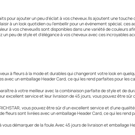
its pour ajouter un peu d'éclat à vos cheveux.Ils ajoutent une touche d
aisir à un look quotidien ou l'embellir pour un événement spécial, ces a
uleur à vos cheveuxIls sont disponibles dans une variété de couleurs afi
utez un peu de style et d'élégance à vos cheveux avec ces incroyables ac
x à fleurs à la mode et durables qui changeront votre look en quelqu
ées avec un emballage Header Card, ce qui les rend parfaites pour les c
araître à votre meilleur avec la combinaison parfaite de style et de dur
r excellent service et leur livraison de 45 jours, vous pouvez être sûr d
RICHSTAR, vous pouvez être sûr d'un excellent service et d'une qualité
 de fleurs sont livrées avec un emballage Header Card, ce qui les rend p
 vous démarquer de la foule.Avec 45 jours de livraison et emballage He