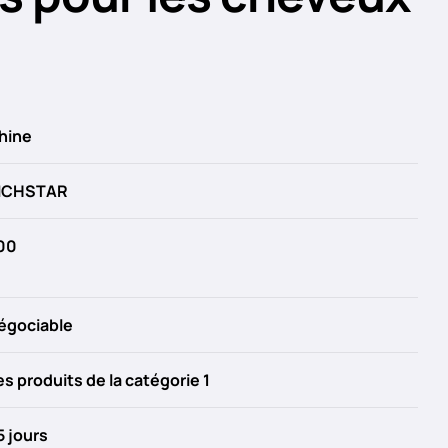
hine
ICHSTAR
00
égociable
es produits de la catégorie 1
5 jours