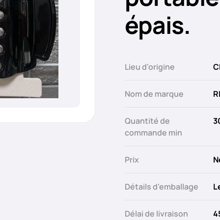
épais.
Lieu d'origine
C
Nom de marque
R
Quantité de
3
commande min
Prix
N
Détails d'emballage
L
Délai de livraison
4