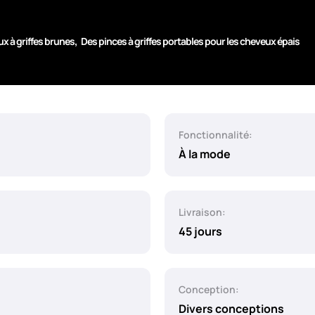
,
x à griffes brunes
Des pinces à griffes portables pour les cheveux épais
Fonctionnalité:
À la mode
Livraison:
45 jours
Conception:
Divers conceptions