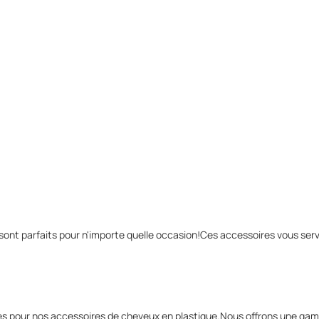
ont parfaits pour n'importe quelle occasion!Ces accessoires vous se
s pour nos accessoires de cheveux en plastique.Nous offrons une gamme 