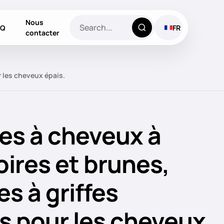
Nous
AQ
FR
contacter
r les cheveux épais.
es à cheveux à
oires et brunes,
s à griffes
s pour les cheveux