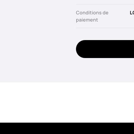
Conditions de
L
paiement