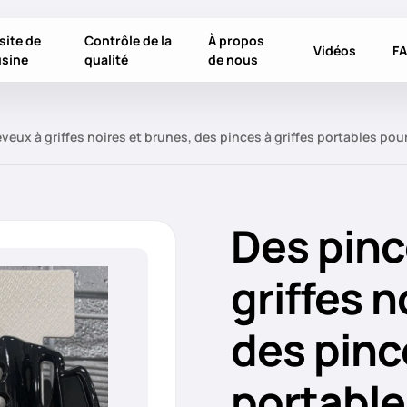
site de
Contrôle de la
À propos
Vidéos
F
usine
qualité
de nous
veux à griffes noires et brunes, des pinces à griffes portables pou
Des pinc
griffes n
des pince
portable