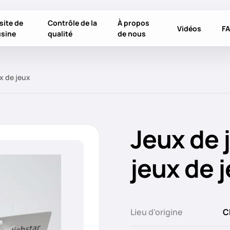
site de
Contrôle de la
À propos
Vidéos
F
usine
qualité
de nous
x de jeux
Jeux de 
jeux de 
Lieu d'origine
C