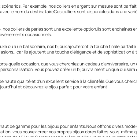
 scénarios. Par exemple, nos colliers en argent sur mesure sont parfait
vec le nom du destinataireCes colliers sont disponibles dans une varié
 nos colliers de perles sont une excellente option.Ils sont enchaînés 
es événements occasionnels.
uxe ou à un bal scolaire, nos bijoux ajouteront la touche finale parfaite
asions., car ils ajoutent une touche d'élégance et de sophistication à
porte quelle occasion, que vous cherchiez un cadeau d'anniversaire, un 
ersonnalisation, vous pouvez créer un bijou vraiment unique qui sera c
haute qualité et d'un excellent service à la clientèle.Que vous cherc
ourd'hui et découvrez le bijou parfait pour votre enfant!
 haut de gamme pour les bijoux pour enfants.Nous offrons divers modèl
sation, vous pouvez créer vos propres bijoux dorés faites-vous-même qu