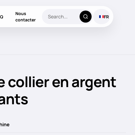
Nous
AQ
FR
contacter
e collier en argent
ants
hine