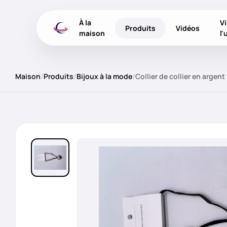
À la
Vi
Produits
Vidéos
maison
l'
Maison
/
Produits
/
Bijoux à la mode
/
Collier de collier en argen