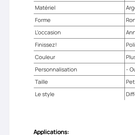
Matériel
Arg
Forme
Ron
L'occasion
Ann
Finissez!
Pol
Couleur
Plu
Personnalisation
- Ou
Taille
Pet
Le style
Dif
Applications: