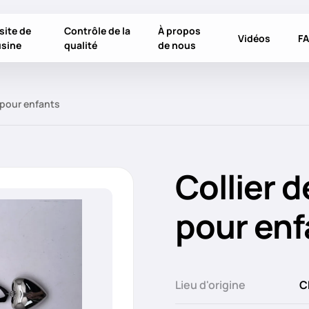
site de
Contrôle de la
À propos
Vidéos
F
usine
qualité
de nous
t pour enfants
Collier d
pour enf
Lieu d'origine
C