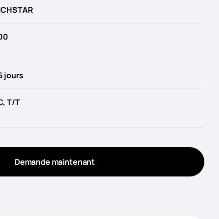
ICHSTAR
00
5 jours
C, T/T
Demande maintenant