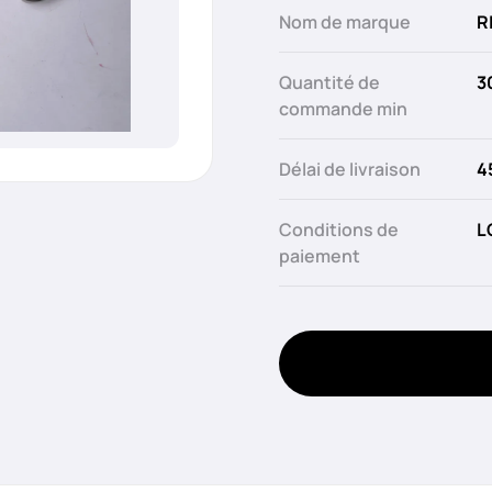
Nom de marque
R
Quantité de
3
commande min
Délai de livraison
4
Conditions de
L
paiement