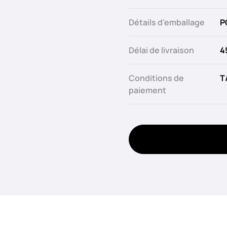
Détails d'emballage
P
Délai de livraison
4
Conditions de
T
paiement