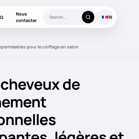
Nous
AQ
FR
contacter
mperméables pour le coiffage en salon
 cheveux de
nement
onnelles
pantes, légères et