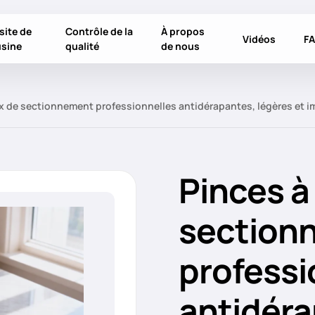
site de
Contrôle de la
À propos
Vidéos
F
usine
qualité
de nous
x de sectionnement professionnelles antidérapantes, légères et i
Pinces à
section
professi
antidéra