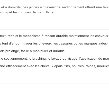
n et à domicile, ces pinces à cheveux de sectionnement offrent une ten
ushing et les routines de maquillage.
exturées et le mécanisme à ressort durable maintiennent les cheveux e
évitent d'endommager les cheveux, les cassures ou les marques indési
ort prolongé, facile à manipuler et durable
 le sectionnement, le brushing, le lavage du visage, l'application de maqu
nne efficacement avec les cheveux épais, fins, bouclés, raides, mouillé