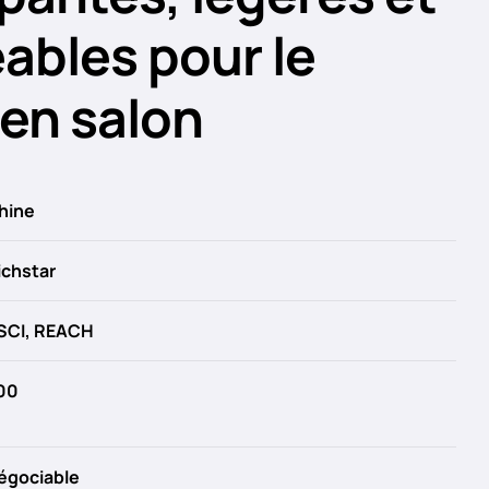
bles pour le
 en salon
hine
ichstar
SCI, REACH
00
égociable