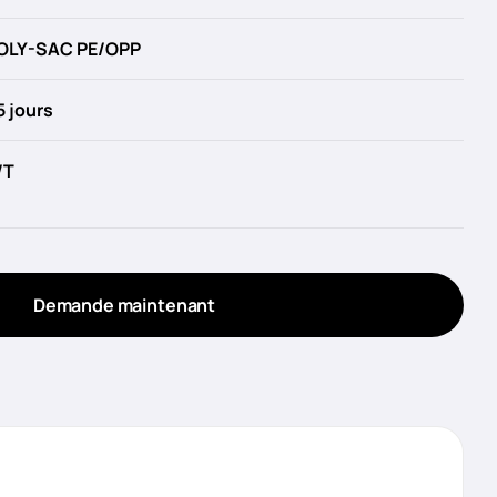
OLY-SAC PE/OPP
5 jours
/T
Demande maintenant